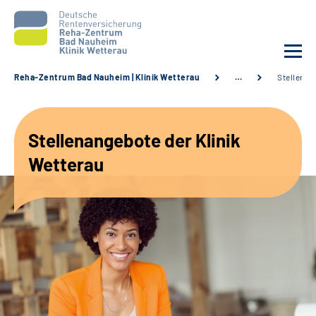
Reha-Zentrum Bad Nauheim | Klinik Wetterau
…
Stellenan
Unsere Klinik
Stellenangebote der Klinik
Unsere Angebote
Wetterau
Service
Karriere
Sozialdienste & Zuweisende
Suche