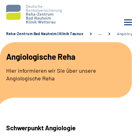
Reha-Zentrum Bad Nauheim | Klinik Taunus
…
Angiologisc
Unsere Klinik
Angiologische Reha
Unsere Angebote
Hier informieren wir Sie über unsere
Angiologische Reha
Service
Karriere
Sozialdienste & Zuweisende
Schwerpunkt Angiologie
Suche