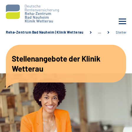
Reha-Zentrum Bad Nauheim | Klinik Wetterau
…
Stellenan
Unsere Klinik
Stellenangebote der Klinik
Unsere Angebote
Wetterau
Service
Karriere
Sozialdienste & Zuweisende
Suche