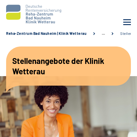
Reha-Zentrum Bad Nauheim | Klinik Wetterau
…
Stellenan
Unsere Klinik
Stellenangebote der Klinik
Unsere Angebote
Wetterau
Service
Karriere
Sozialdienste & Zuweisende
Suche