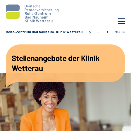
Reha-Zentrum Bad Nauheim | Klinik Wetterau
…
Stellenan
Unsere Klinik
Stellenangebote der Klinik
Unsere Angebote
Wetterau
Service
Karriere
Sozialdienste & Zuweisende
Suche